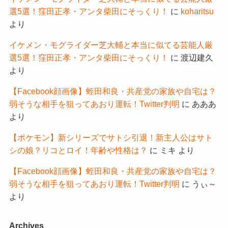
選5選！窪田正孝・アンタ柴田にそっくり！
に
koharitsu
より
イケメン・モグライダー芝大輔と本当に似てる芸能人厳
選5選！窪田正孝・アンタ柴田にそっくり！
に
渡辺建久
より
【Facebook顔画像】蛭田和良・共産党の家族や自宅は？
弱そうな相手を狙ってあおり運転！Twitter判明
に
あああ
より
【ポケモン】新シリーズでサトシ引退！新主人公はサト
シの娘？リコとロイ！年齢や性格は？
に
ミキ
より
【Facebook顔画像】蛭田和良・共産党の家族や自宅は？
弱そうな相手を狙ってあおり運転！Twitter判明
に
うぃ～
より
Archives