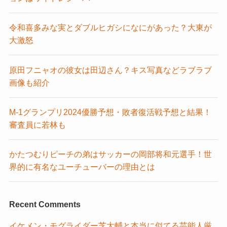
令和喜多みな実とダブルヒガシになにがあった？大東が
大激怒
原田フニャオの彼女は田辺さん？キス写真などラブラブ
画像も紹介
M-1グランプリ2024優勝予想・敗者復活戦予想と結果！
審査員に若林も
かたつむりピーチの弟はサッカーの岡部将和元選手！世
界的に有名なユーチューバーの理由とは
Recent Comments
イケメン・モグライダー芝大輔と本当に似てる芸能人厳