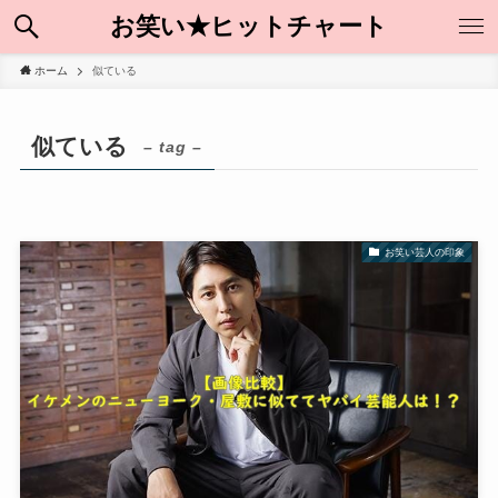
お笑い★ヒットチャート
ホーム
似ている
似ている
– tag –
お笑い芸人の印象