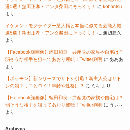
選5選！窪田正孝・アンタ柴田にそっくり！
に
koharitsu
より
イケメン・モグライダー芝大輔と本当に似てる芸能人厳
選5選！窪田正孝・アンタ柴田にそっくり！
に
渡辺建久
より
【Facebook顔画像】蛭田和良・共産党の家族や自宅は？
弱そうな相手を狙ってあおり運転！Twitter判明
に
あああ
より
【ポケモン】新シリーズでサトシ引退！新主人公はサト
シの娘？リコとロイ！年齢や性格は？
に
ミキ
より
【Facebook顔画像】蛭田和良・共産党の家族や自宅は？
弱そうな相手を狙ってあおり運転！Twitter判明
に
うぃ～
より
Archives