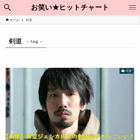
お笑い★ヒットチャート
ホーム
剣道
剣道
– tag –
学歴