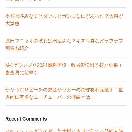
令和喜多みな実とダブルヒガシになにがあった？大東が
大激怒
原田フニャオの彼女は田辺さん？キス写真などラブラブ
画像も紹介
M-1グランプリ2024優勝予想・敗者復活戦予想と結果！
審査員に若林も
かたつむりピーチの弟はサッカーの岡部将和元選手！世
界的に有名なユーチューバーの理由とは
Recent Comments
イケメン・モグライダー芝大輔と本当に似てる芸能人厳