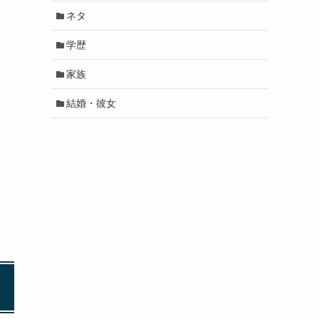
ネタ
学歴
家族
結婚・彼女