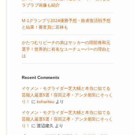
ラブラブ画像も紹介
M-1グランプリ2024優勝予想・敗者復活戦予想
と結果！審査員に若林も
かたつむりピーチの弟はサッカーの岡部将和元
選手！世界的に有名なユーチューバーの理由と
は
Recent Comments
イケメン・モグライダー芝大輔と本当に似てる
芸能人厳選5選！窪田正孝・アンタ柴田にそっく
り！
に
koharitsu
より
イケメン・モグライダー芝大輔と本当に似てる
芸能人厳選5選！窪田正孝・アンタ柴田にそっく
り！
に
渡辺建久
より