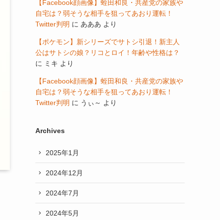
【Facebook顔画像】蛭田和良・共産党の家族や
自宅は？弱そうな相手を狙ってあおり運転！
Twitter判明
に
あああ
より
【ポケモン】新シリーズでサトシ引退！新主人
公はサトシの娘？リコとロイ！年齢や性格は？
に
ミキ
より
【Facebook顔画像】蛭田和良・共産党の家族や
自宅は？弱そうな相手を狙ってあおり運転！
Twitter判明
に
うぃ～
より
Archives
2025年1月
2024年12月
2024年7月
2024年5月