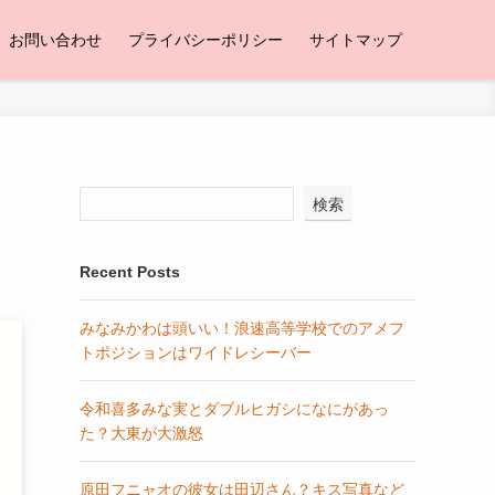
お問い合わせ
プライバシーポリシー
サイトマップ
検索
Recent Posts
みなみかわは頭いい！浪速高等学校でのアメフ
トポジションはワイドレシーバー
令和喜多みな実とダブルヒガシになにがあっ
た？大東が大激怒
原田フニャオの彼女は田辺さん？キス写真など