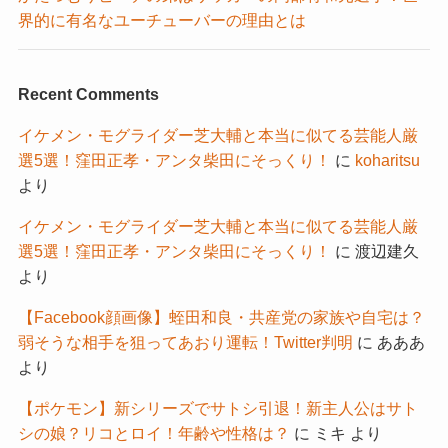
界的に有名なユーチューバーの理由とは
Recent Comments
イケメン・モグライダー芝大輔と本当に似てる芸能人厳
選5選！窪田正孝・アンタ柴田にそっくり！
に
koharitsu
より
イケメン・モグライダー芝大輔と本当に似てる芸能人厳
選5選！窪田正孝・アンタ柴田にそっくり！
に
渡辺建久
より
【Facebook顔画像】蛭田和良・共産党の家族や自宅は？
弱そうな相手を狙ってあおり運転！Twitter判明
に
あああ
より
【ポケモン】新シリーズでサトシ引退！新主人公はサト
シの娘？リコとロイ！年齢や性格は？
に
ミキ
より