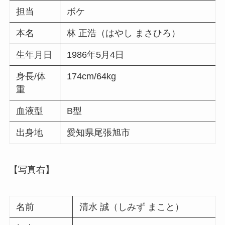
担当
ボケ
本名
林 正浩（はやし まさひろ）
生年月日
1986年5月4日
身長/体
174cm/64kg
重
血液型
B型
出身地
愛知県尾張旭市
【写真右】
名前
清水 誠（しみず まこと）