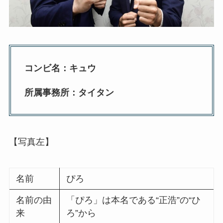
コンビ名：キュウ
所属事務所：タイタン
【写真左】
名前
ぴろ
名前の由
「ぴろ」は本名である“正浩”の“ひ
来
ろ”から