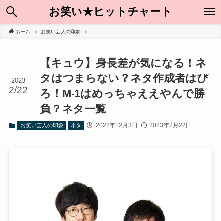
お笑い★ヒットチャート
ホーム
お笑い芸人の印象
【キュウ】身長差が気になる！ネ
タはつまらない？ネタ作成者はぴ
2023
2/22
ろ！M-1はめっちゃええやんで勝
負？ネタ一覧
2022年12月3日
2023年2月22日
お笑い芸人の印象
ネタ