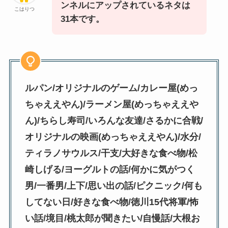
ンネルにアップされているネタは
こはりつ
31本です。
ルパン/オリジナルのゲーム
/
カレー屋(めっ
ちゃええやん)
/
ラーメン屋(めっちゃええや
ん)
/
ちらし寿司
/
いろんな友達
/
さるかに合戦
/
オリジナルの映画(めっちゃええやん)
/
水分
/
ティラノサウルス
/
干支
/
大好きな食べ物
/
松
崎しげる
/
ヨーグルトの話
/
何かに気がつく
男
/
一番男
/
上下
/
思い出の話
/
ピクニック
/
何も
してない日
/
好きな食べ物
/
徳川15代将軍/怖
い話
/
境目/桃太郎が聞きたい
/
自慢話/大根お