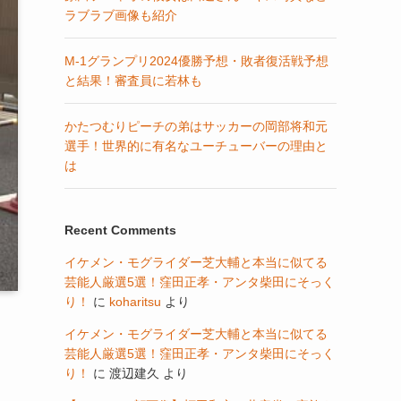
ラブラブ画像も紹介
M-1グランプリ2024優勝予想・敗者復活戦予想
と結果！審査員に若林も
かたつむりピーチの弟はサッカーの岡部将和元
選手！世界的に有名なユーチューバーの理由と
は
Recent Comments
イケメン・モグライダー芝大輔と本当に似てる
芸能人厳選5選！窪田正孝・アンタ柴田にそっく
り！
に
koharitsu
より
イケメン・モグライダー芝大輔と本当に似てる
芸能人厳選5選！窪田正孝・アンタ柴田にそっく
り！
に
渡辺建久
より