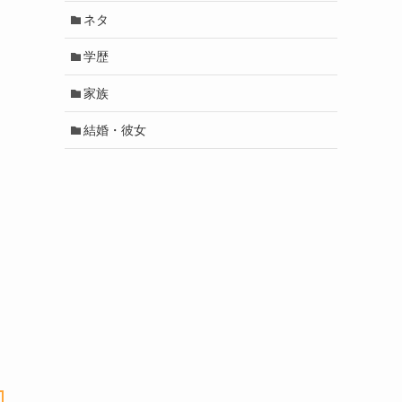
ネタ
学歴
家族
結婚・彼女