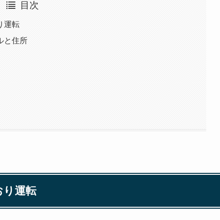
目次
り運転
ルと住所
おり運転