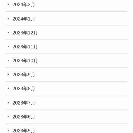
2024年2月
2024年1月
2023年12月
2023年11月
2023年10月
2023年9月
2023年8月
2023年7月
2023年6月
2023年5月