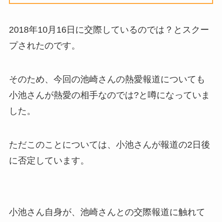
2018年10月16日に交際しているのでは？とスクー
プされたのです。
そのため、今回の池崎さんの熱愛報道についても
小池さんが熱愛の相手なのでは?と噂になっていま
した。
ただこのことについては、小池さんが報道の2日後
に否定しています。
小池さん自身が、池崎さんとの交際報道に触れて