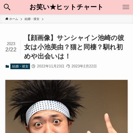
お笑い★ヒットチャート
ホーム
結婚・彼女
【顔画像】サンシャイン池崎の彼
2023
女は小池美由？猫と同棲？馴れ初
2/22
めや出会いは！
2022年11月23日
2023年2月22日
結婚・彼女