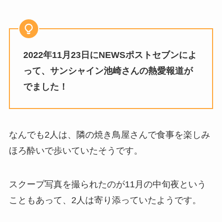
2022年11月23日にNEWSポストセブンによ
って、サンシャイン池崎さんの熱愛報道が
でました！
なんでも2人は、隣の焼き鳥屋さんで食事を楽しみ
ほろ酔いで歩いていたそうです。
スクープ写真を撮られたのが11月の中旬夜という
こともあって、2人は寄り添っていたようです。