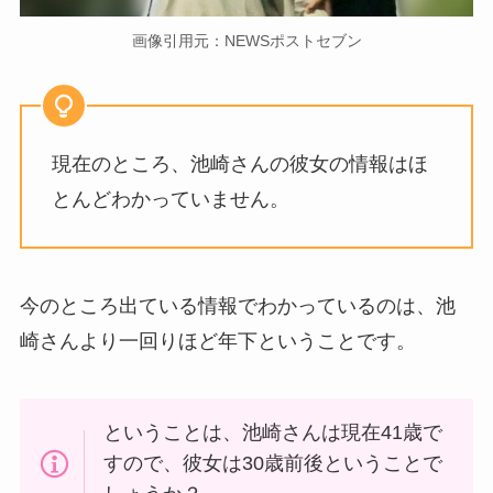
画像引用元：NEWSポストセブン
現在のところ、池崎さんの彼女の情報はほ
とんどわかっていません。
今のところ出ている情報でわかっているのは、池
崎さんより一回りほど年下ということです。
ということは、池崎さんは現在41歳で
すので、彼女は30歳前後ということで