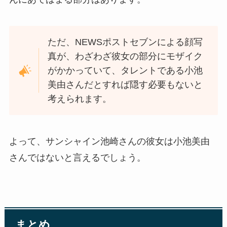
ただ、NEWSポストセブンによる顔写
真が、わざわざ彼女の部分にモザイク
がかかっていて、タレントである小池
美由さんだとすれば隠す必要もないと
考えられます。
よって、サンシャイン池崎さんの彼女は小池美由
さんではないと言えるでしょう。
まとめ