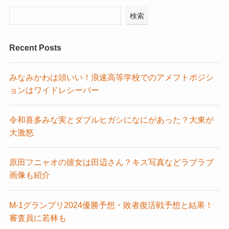
検索
Recent Posts
みなみかわは頭いい！浪速高等学校でのアメフトポジシ
ョンはワイドレシーバー
令和喜多みな実とダブルヒガシになにがあった？大東が
大激怒
原田フニャオの彼女は田辺さん？キス写真などラブラブ
画像も紹介
M-1グランプリ2024優勝予想・敗者復活戦予想と結果！
審査員に若林も