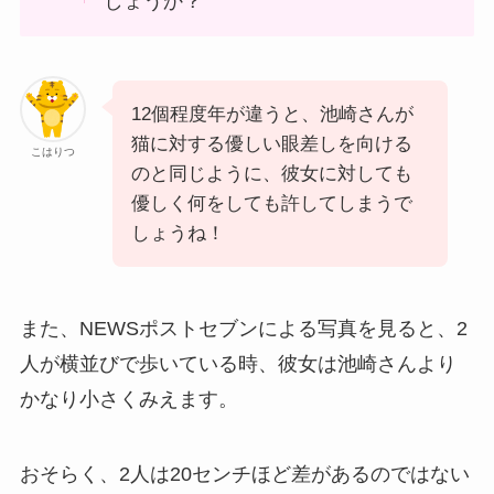
しょうか？
12個程度年が違うと、池崎さんが
猫に対する優しい眼差しを向ける
こはりつ
のと同じように、彼女に対しても
優しく何をしても許してしまうで
しょうね！
また、NEWSポストセブンによる写真を見ると、2
人が横並びで歩いている時、彼女は池崎さんより
かなり小さくみえます。
おそらく、2人は20センチほど差があるのではない