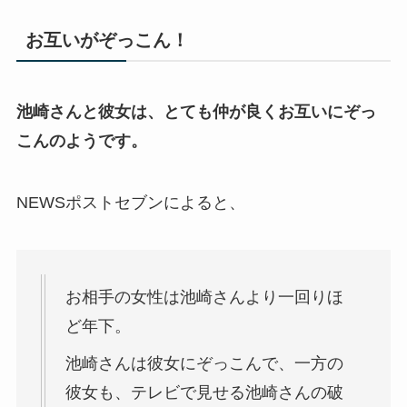
お互いがぞっこん！
池崎さんと彼女は、とても仲が良くお互いにぞっ
こんのようです。
NEWSポストセブンによると、
お相手の女性は池崎さんより一回りほ
ど年下。
池崎さんは彼女にぞっこんで、一方の
彼女も、テレビで見せる池崎さんの破