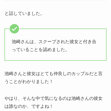
と話していました。
池崎さんは、スクープされた彼女と付き合
っていることを認めました。
池崎さんと彼女はとても仲良しのカップルだと言
うことがわかりました！
やはり、そんな中で気になるのは池崎さんの彼女
は誰なのか、ですよね！