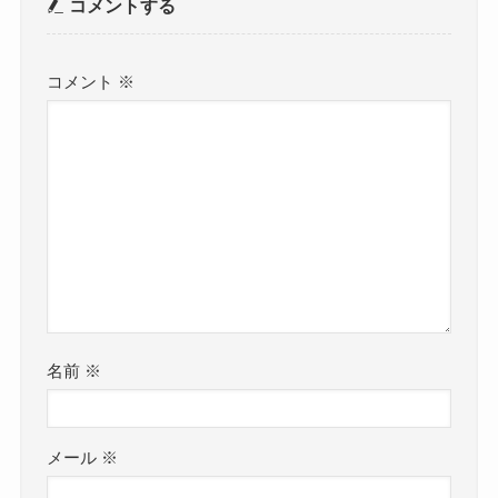
コメントする
コメント
※
名前
※
メール
※