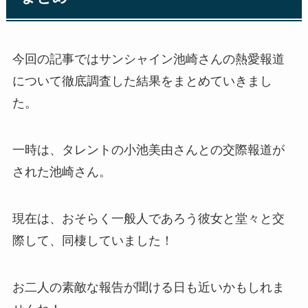
今回の記事ではサンシャイン池崎さんの熱愛報道
について徹底調査した結果をまとめていきまし
た。
一時は、タレントの小池美由さんとの交際報道が
された池崎さん。
現在は、おそらく一般人であろう彼女と堂々と交
際して、同棲していました！
お二人の素敵な報告が聞ける日も近いかもしれま