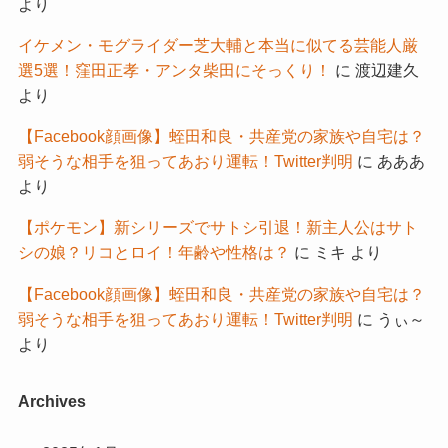
より
イケメン・モグライダー芝大輔と本当に似てる芸能人厳
選5選！窪田正孝・アンタ柴田にそっくり！
に
渡辺建久
より
【Facebook顔画像】蛭田和良・共産党の家族や自宅は？
弱そうな相手を狙ってあおり運転！Twitter判明
に
あああ
より
【ポケモン】新シリーズでサトシ引退！新主人公はサト
シの娘？リコとロイ！年齢や性格は？
に
ミキ
より
【Facebook顔画像】蛭田和良・共産党の家族や自宅は？
弱そうな相手を狙ってあおり運転！Twitter判明
に
うぃ～
より
Archives