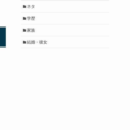
ネタ
学歴
家族
結婚・彼女