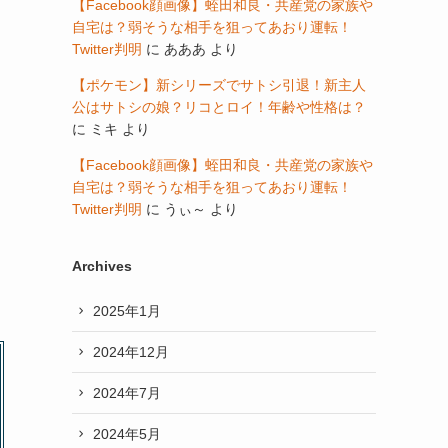
【Facebook顔画像】蛭田和良・共産党の家族や
自宅は？弱そうな相手を狙ってあおり運転！
Twitter判明
に
あああ
より
【ポケモン】新シリーズでサトシ引退！新主人
公はサトシの娘？リコとロイ！年齢や性格は？
に
ミキ
より
【Facebook顔画像】蛭田和良・共産党の家族や
自宅は？弱そうな相手を狙ってあおり運転！
Twitter判明
に
うぃ～
より
Archives
2025年1月
2024年12月
2024年7月
2024年5月