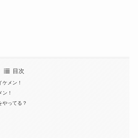
目次
イケメン！
メン！
をやってる？