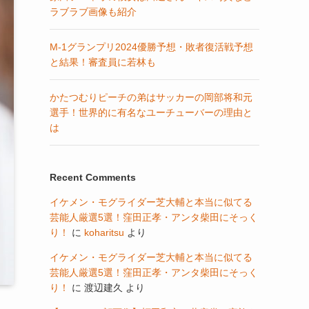
ラブラブ画像も紹介
M-1グランプリ2024優勝予想・敗者復活戦予想
と結果！審査員に若林も
かたつむりピーチの弟はサッカーの岡部将和元
選手！世界的に有名なユーチューバーの理由と
は
Recent Comments
イケメン・モグライダー芝大輔と本当に似てる
芸能人厳選5選！窪田正孝・アンタ柴田にそっく
り！
に
koharitsu
より
イケメン・モグライダー芝大輔と本当に似てる
芸能人厳選5選！窪田正孝・アンタ柴田にそっく
り！
に
渡辺建久
より