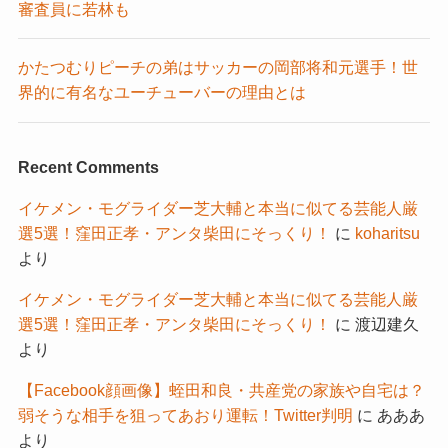
審査員に若林も
かたつむりピーチの弟はサッカーの岡部将和元選手！世
界的に有名なユーチューバーの理由とは
Recent Comments
イケメン・モグライダー芝大輔と本当に似てる芸能人厳
選5選！窪田正孝・アンタ柴田にそっくり！
に
koharitsu
より
イケメン・モグライダー芝大輔と本当に似てる芸能人厳
選5選！窪田正孝・アンタ柴田にそっくり！
に
渡辺建久
より
【Facebook顔画像】蛭田和良・共産党の家族や自宅は？
弱そうな相手を狙ってあおり運転！Twitter判明
に
あああ
より