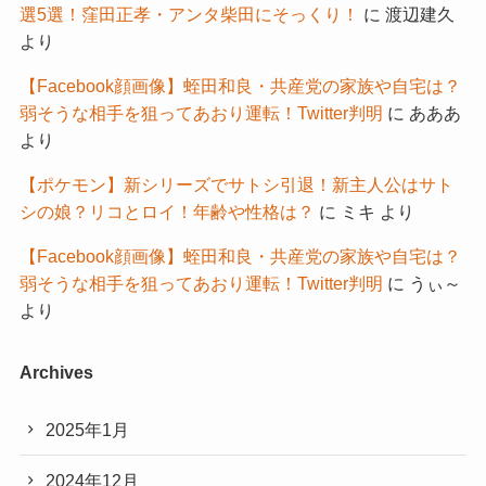
選5選！窪田正孝・アンタ柴田にそっくり！
に
渡辺建久
より
【Facebook顔画像】蛭田和良・共産党の家族や自宅は？
弱そうな相手を狙ってあおり運転！Twitter判明
に
あああ
より
【ポケモン】新シリーズでサトシ引退！新主人公はサト
シの娘？リコとロイ！年齢や性格は？
に
ミキ
より
【Facebook顔画像】蛭田和良・共産党の家族や自宅は？
弱そうな相手を狙ってあおり運転！Twitter判明
に
うぃ～
より
Archives
2025年1月
2024年12月