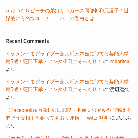
かたつむりピーチの弟はサッカーの岡部将和元選手！世
界的に有名なユーチューバーの理由とは
Recent Comments
イケメン・モグライダー芝大輔と本当に似てる芸能人厳
選5選！窪田正孝・アンタ柴田にそっくり！
に
koharitsu
より
イケメン・モグライダー芝大輔と本当に似てる芸能人厳
選5選！窪田正孝・アンタ柴田にそっくり！
に
渡辺建久
より
【Facebook顔画像】蛭田和良・共産党の家族や自宅は？
弱そうな相手を狙ってあおり運転！Twitter判明
に
あああ
より
【ポケモン】新シリーズでサトシ引退！新主人公はサト