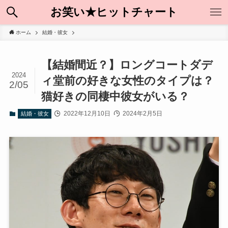
お笑い★ヒットチャート
ホーム
結婚・彼女
【結婚間近？】ロングコートダデ
2024
ィ堂前の好きな女性のタイプは？
2/05
猫好きの同棲中彼女がいる？
2022年12月10日
2024年2月5日
結婚・彼女