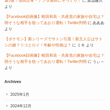
選5選！窪田正孝・アンタ柴田にそっくり！
に
渡辺建久
より
【Facebook顔画像】蛭田和良・共産党の家族や自宅は？
弱そうな相手を狙ってあおり運転！Twitter判明
に
あああ
より
【ポケモン】新シリーズでサトシ引退！新主人公はサト
シの娘？リコとロイ！年齢や性格は？
に
ミキ
より
【Facebook顔画像】蛭田和良・共産党の家族や自宅は？
弱そうな相手を狙ってあおり運転！Twitter判明
に
うぃ～
より
Archives
2025年1月
2024年12月