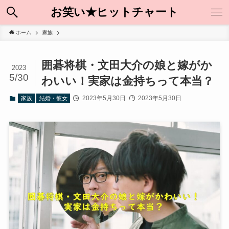
お笑い★ヒットチャート
ホーム
家族
囲碁将棋・文田大介の娘と嫁がか
2023
5/30
わいい！実家は金持ちって本当？
2023年5月30日
2023年5月30日
家族
結婚・彼女