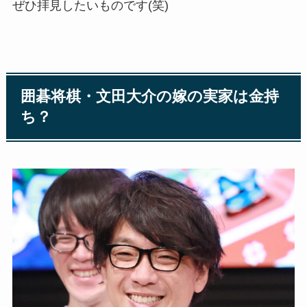
ぜひ拝見したいものです(笑)
囲碁将棋・文田大介の嫁の実家は金持
ち？